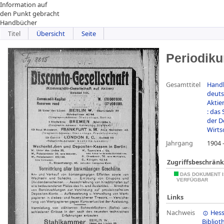
Information auf
den Punkt gebracht
Handbücher
Titel
Übersicht
Seite
Periodik
Gesamttitel
Hand
deut
Aktie
: das 
der D
Wirts
Jahrgang
1904 
Zugriffsbeschrän
DAS DOKUMENT I
VERFÜGBAR
Links
Nachweis
Hess
Bibliot