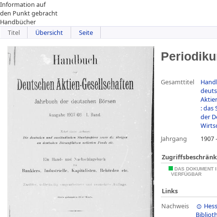
Information auf
den Punkt gebracht
Handbücher
Titel
Übersicht
Seite
Periodik
Gesamttitel
Hand
deut
Aktie
: das 
der D
Wirts
Jahrgang
1907 
Zugriffsbeschrän
DAS DOKUMENT I
VERFÜGBAR
Links
Nachweis
Hess
Bibliot