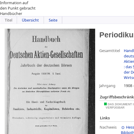
Information auf
den Punkt gebracht
Handbücher
Titel
Übersicht
Seite
Periodik
Gesamttitel
Hand
deut
Aktie
: das 
der D
Wirts
Jahrgang
1908 
Zugriffsbeschrän
DAS DOKUMENT I
VERFÜGBAR
Links
Nachweis
Hess
Bibliot