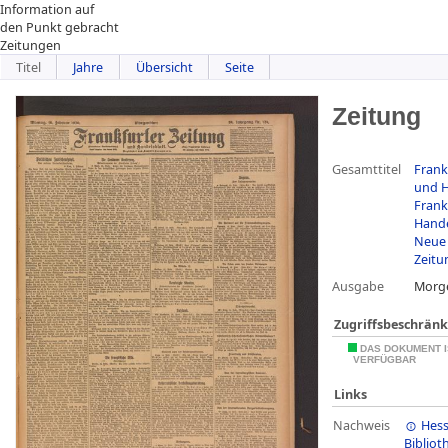
Information auf
den Punkt gebracht
Zeitungen
Titel
Jahre
Übersicht
Seite
Zeitung
Gesamttitel
Frank
und H
Frank
Hande
Neue 
Zeitu
Ausgabe
Morg
Zugriffsbeschrän
DAS DOKUMENT I
VERFÜGBAR
Links
Nachweis
Hess
Bibliot