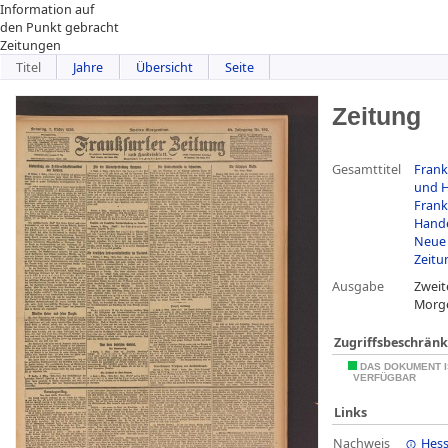
Information auf
den Punkt gebracht
Zeitungen
Titel
Jahre
Übersicht
Seite
Zeitung
Gesamttitel
Frank
und H
Frank
Hande
Neue 
Zeitu
Ausgabe
Zweit
Morg
Zugriffsbeschrän
DAS DOKUMENT I
VERFÜGBAR
Links
Nachweis
Hess