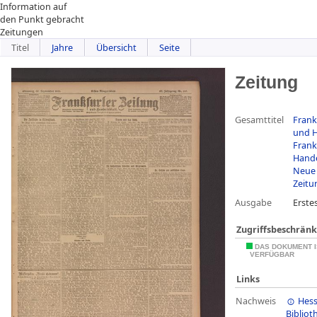
Information auf
den Punkt gebracht
Zeitungen
Titel
Jahre
Übersicht
Seite
Zeitung
Gesamttitel
Frank
und H
Frank
Hande
Neue 
Zeitu
Ausgabe
Erste
Zugriffsbeschrän
DAS DOKUMENT I
VERFÜGBAR
Links
Nachweis
Hess
Bibliot