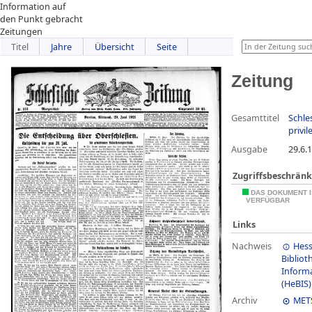
Information auf
den Punkt gebracht
Zeitungen
Titel
Jahre
Übersicht
Seite
Zeitung
Gesamttitel
Schle
privil
Ausgabe
29.6.
Zugriffsbeschrän
DAS DOKUMENT I
VERFÜGBAR
Links
Nachweis
Hess
Bibliot
Inform
(HeBIS)
Archiv
MET