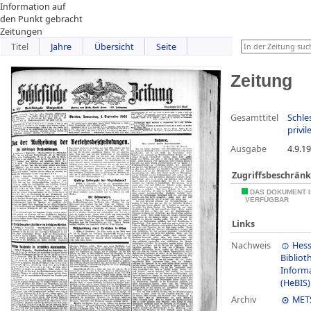
Information auf
den Punkt gebracht
Zeitungen
Titel
Jahre
Übersicht
Seite
Zeitung
Gesamttitel
Schle
privil
Ausgabe
4.9.1
Zugriffsbeschrän
DAS DOKUMENT I
VERFÜGBAR
Links
Nachweis
Hess
Bibliot
Inform
(HeBIS)
Archiv
MET