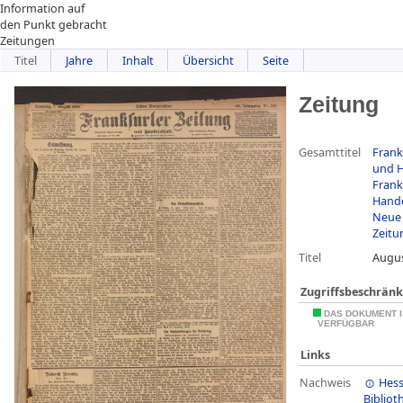
Information auf
den Punkt gebracht
Zeitungen
Titel
Jahre
Inhalt
Übersicht
Seite
Zeitung
Gesamttitel
Frank
und H
Frank
Hande
Neue 
Zeitu
Titel
Augus
Zugriffsbeschrän
DAS DOKUMENT I
VERFÜGBAR
Links
Nachweis
Hess
Bibliot