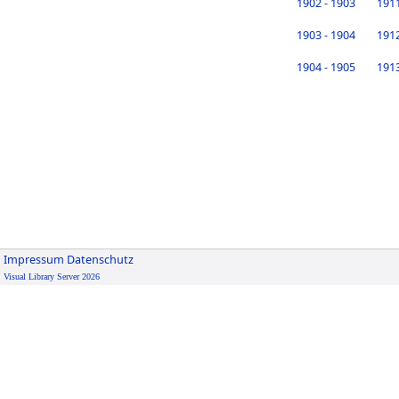
1902 - 1903
1911
1903 - 1904
1912
1904 - 1905
1913
Impressum
Datenschutz
Visual Library Server 2026