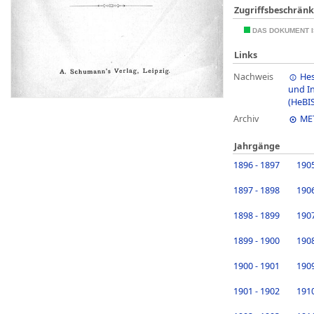
Zugriffsbeschrän
DAS DOKUMENT I
Links
Nachweis
Hes
und I
(HeBIS
Archiv
ME
Jahrgänge
1896 - 1897
1905
1897 - 1898
1906
1898 - 1899
1907
1899 - 1900
1908
1900 - 1901
1909
1901 - 1902
1910