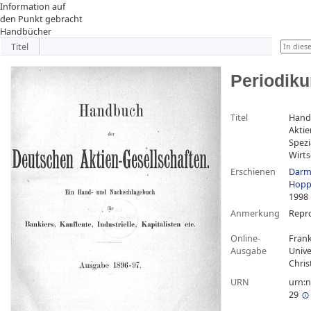
Information auf
den Punkt gebracht
Handbücher
Titel
Periodik
Titel
Hand
Aktie
Spezi
Wirts
Erschienen
Darms
Hopp
1998
Anmerkung
Repr
Online-
Frank
Ausgabe
Unive
Chris
URN
urn:n
29